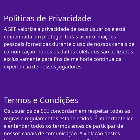
Políticas de Privacidade
A 5EE valoriza a privacidade de seus usuários e está
empenhada em proteger todas as informações
pessoais fornecidas durante o uso de nossos canais de
comunicação. Todos os dados coletados são utilizados
exclusivamente para fins de melhoria contínua da
experiência de nossos jogadores.
Termos e Condições
Os usuários da 5EE concordam em respeitar todas as
regras e regulamentos estabelecidos. É importante ler
e entender todos os termos antes de participar de
nossos canais de comunicação. A violação destes