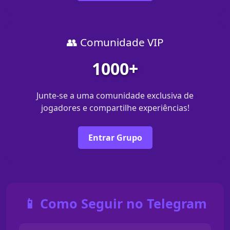
👥 Comunidade VIP
1000+
Junte-se a uma comunidade exclusiva de
jogadores e compartilhe experiências!
Entrar Grupo
📱 Como Seguir no Telegram