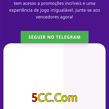
tem acesso a promoções incríveis e uma
experiência de jogo inigualável. Junte-se aos
vencedores agora!
SEGUIR NO TELEGRAM