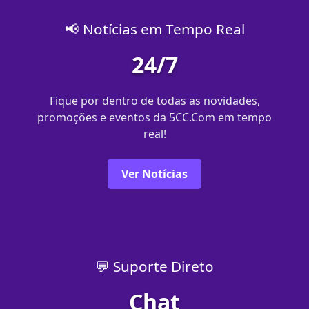
📢 Notícias em Tempo Real
24/7
Fique por dentro de todas as novidades,
promoções e eventos da 5CC.Com em tempo
real!
Ver Notícias
💬 Suporte Direto
Chat