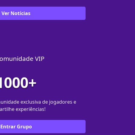
Ver Notícias
Comunidade VIP
1000+
unidade exclusiva de jogadores e
rtilhe experiências!
Entrar Grupo