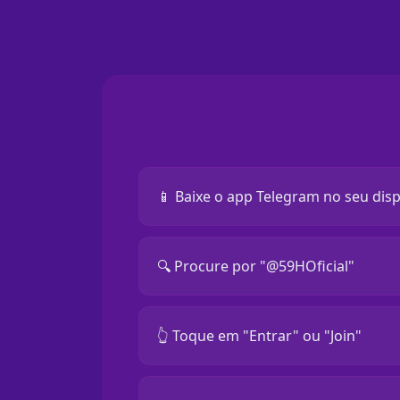
📱 Baixe o app Telegram no seu disp
🔍 Procure por "@59HOficial"
👆 Toque em "Entrar" ou "Join"