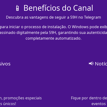
📱 Benefícios do Canal
Descubra as vantagens de seguir a 59H no Telegram
 para iniciar o processo de instalação. O Windows pode exib
i assinado digitalmente pela 59H, garantindo sua autentici
completamente automatizado.
sivos
📢 Notí
m, promoções especiais
Fique por dentro d
s únicos!
eventos