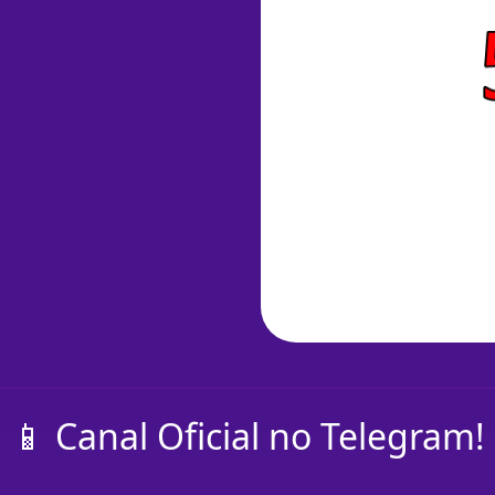
📱 Canal Oficial no Telegram!