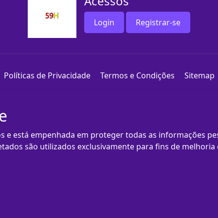
Acessos
Login
Registrar-se
Políticas de Privacidade
Termos e Condições
Sitemap
de
ios e está empenhada em proteger todas as informações pe
tados são utilizados exclusivamente para fins de melhoria