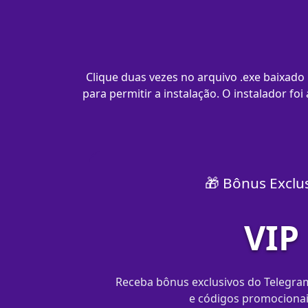
Clique duas vezes no arquivo .exe baixado
para permitir a instalação. O instalador fo
🎁 Bônus Exclu
VIP
Receba bônus exclusivos do Telegra
e códigos promocionai