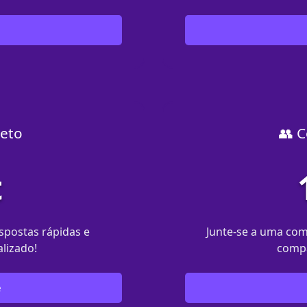
reto
👥 
t
espostas rápidas e
Junte-se a uma com
lizado!
compa
e