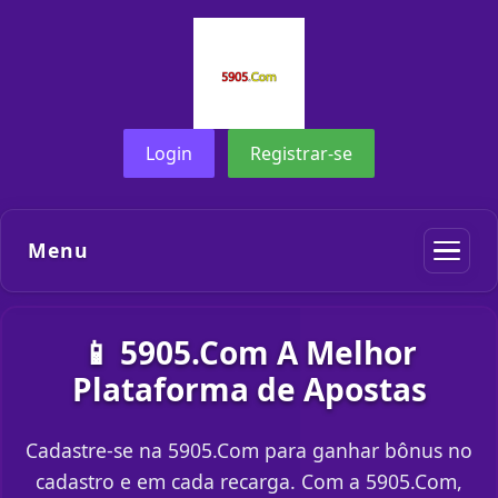
Login
Registrar-se
Menu
📱 5905.Com A Melhor
Plataforma de Apostas
Cadastre-se na 5905.Com para ganhar bônus no
cadastro e em cada recarga. Com a 5905.Com,