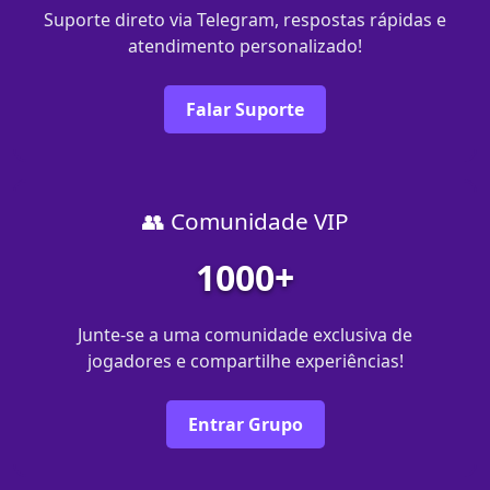
Suporte direto via Telegram, respostas rápidas e
atendimento personalizado!
Falar Suporte
👥 Comunidade VIP
1000+
Junte-se a uma comunidade exclusiva de
jogadores e compartilhe experiências!
Entrar Grupo