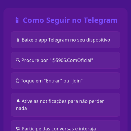
📱 Como Seguir no Telegram
📱 Baixe o app Telegram no seu dispositivo
🔍 Procure por "@5905.ComOficial"
👆 Toque em "Entrar" ou "Join"
🔔 Ative as notificações para não perder
nada
💬 Participe das conversas e interaja