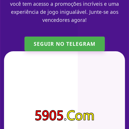
você tem acesso a promoções incríveis e uma
experiência de jogo inigualável. Junte-se aos
vencedores agora!
SEGUIR NO TELEGRAM