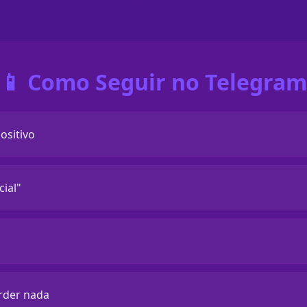
📱 Como Seguir no Telegram
ositivo
ial"
erder nada