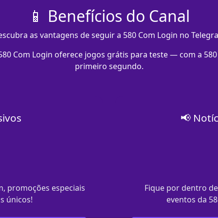
📱 Benefícios do Canal
escubra as vantagens de seguir a 580 Com Login no Telegr
80 Com Login oferece jogos grátis para teste — com a 580 
primeiro segundo.
sivos
📢 Notí
m, promoções especiais
Fique por dentro d
s únicos!
eventos da 58