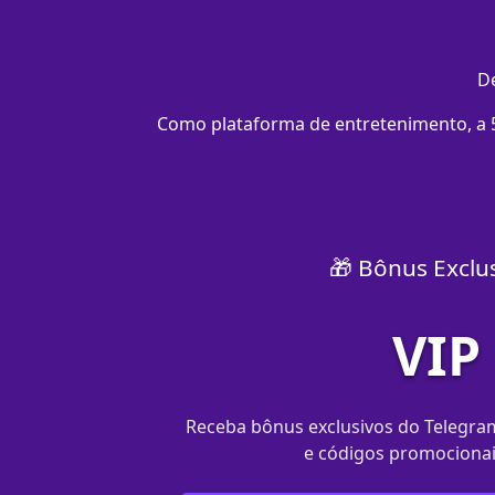
D
Como plataforma de entretenimento, a 5
🎁 Bônus Exclu
VIP
Receba bônus exclusivos do Telegra
e códigos promocionai