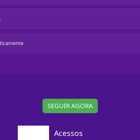
a
aticamente
SEGUIR AGORA
Acessos