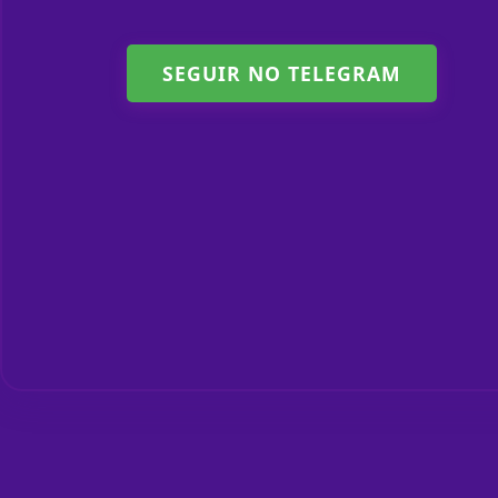
SEGUIR NO TELEGRAM