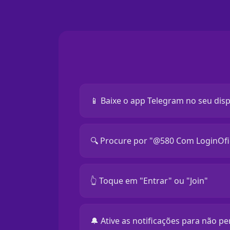
📱 Baixe o app Telegram no seu disp
🔍 Procure por "@580 Com LoginOfic
👆 Toque em "Entrar" ou "Join"
🔔 Ative as notificações para não p