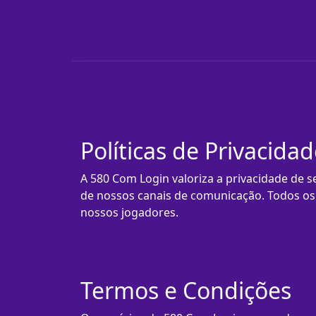
Políticas de Privacida
A 580 Com Login valoriza a privacidade de 
de nossos canais de comunicação. Todos os 
nossos jogadores.
Termos e Condições