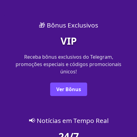
🎁 Bônus Exclusivos
VIP
Receba bônus exclusivos do Telegram,
promoções especiais e códigos promocionais
únicos!
Ver Bônus
📢 Notícias em Tempo Real
24/7