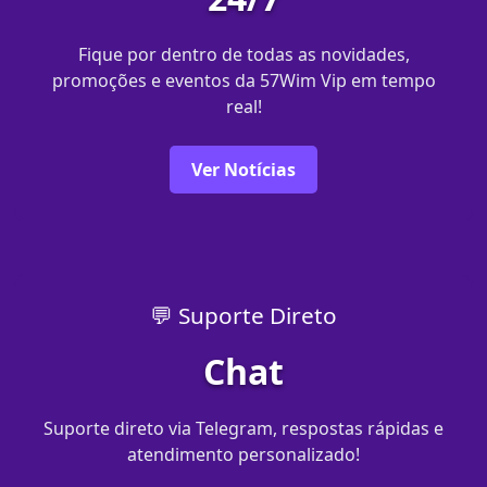
Fique por dentro de todas as novidades,
promoções e eventos da 57Wim Vip em tempo
real!
Ver Notícias
💬 Suporte Direto
Chat
Suporte direto via Telegram, respostas rápidas e
atendimento personalizado!