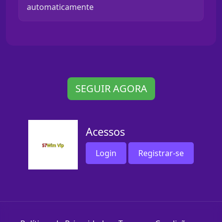
automaticamente
SEGUIR AGORA
Acessos
Login
Registrar-se