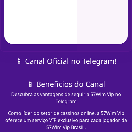
📱 Canal Oficial no Telegram!
📱 Benefícios do Canal
Descubra as vantagens de seguir a 57Wim Vip no
Telegram
Como líder do setor de cassinos online, a 57Wim Vip
oferece um serviço VIP exclusivo para cada jogador da
57Wim Vip Brasil .