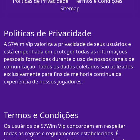
Políticas de Privacidade
Termos e Condições
Sitemap
Políticas de Privacidade
A 57Wim Vip valoriza a privacidade de seus usuários e
está empenhada em proteger todas as informações
pessoais fornecidas durante o uso de nossos canais de
comunicação. Todos os dados coletados são utilizados
exclusivamente para fins de melhoria contínua da
experiência de nossos jogadores.
Termos e Condições
Os usuários da 57Wim Vip concordam em respeitar
todas as regras e regulamentos estabelecidos. É