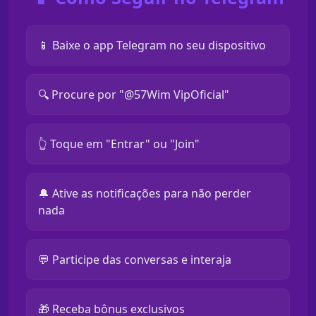
📱 Baixe o app Telegram no seu dispositivo
🔍 Procure por "@57Wim VipOficial"
👆 Toque em "Entrar" ou "Join"
🔔 Ative as notificações para não perder
nada
💬 Participe das conversas e interaja
🎁 Receba bônus exclusivos