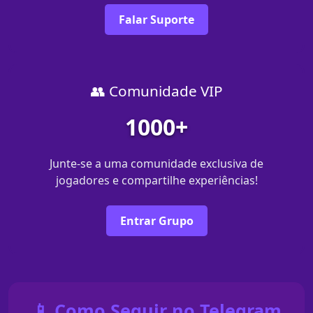
Falar Suporte
👥 Comunidade VIP
1000+
Junte-se a uma comunidade exclusiva de
jogadores e compartilhe experiências!
Entrar Grupo
📱 Como Seguir no Telegram