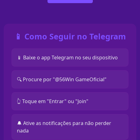
📱 Como Seguir no Telegram
📱 Baixe o app Telegram no seu dispositivo
🔍 Procure por "@56Win GameOficial"
👆 Toque em "Entrar" ou "Join"
🔔 Ative as notificações para não perder
nada