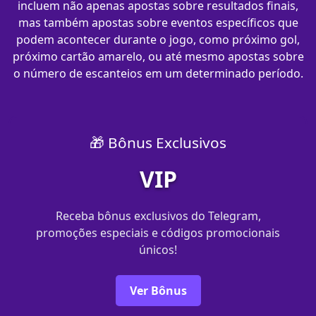
incluem não apenas apostas sobre resultados finais,
mas também apostas sobre eventos específicos que
podem acontecer durante o jogo, como próximo gol,
próximo cartão amarelo, ou até mesmo apostas sobre
o número de escanteios em um determinado período.
🎁 Bônus Exclusivos
VIP
Receba bônus exclusivos do Telegram,
promoções especiais e códigos promocionais
únicos!
Ver Bônus