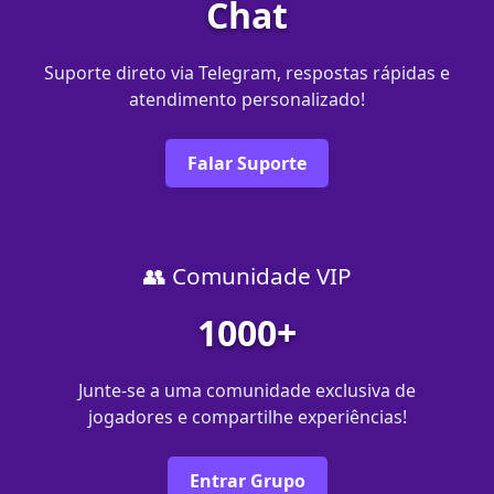
Chat
Suporte direto via Telegram, respostas rápidas e
atendimento personalizado!
Falar Suporte
👥 Comunidade VIP
1000+
Junte-se a uma comunidade exclusiva de
jogadores e compartilhe experiências!
Entrar Grupo