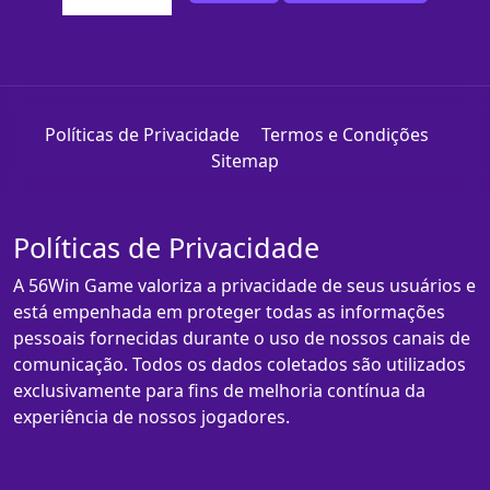
Políticas de Privacidade
Termos e Condições
Sitemap
Políticas de Privacidade
A 56Win Game valoriza a privacidade de seus usuários e
está empenhada em proteger todas as informações
pessoais fornecidas durante o uso de nossos canais de
comunicação. Todos os dados coletados são utilizados
exclusivamente para fins de melhoria contínua da
experiência de nossos jogadores.