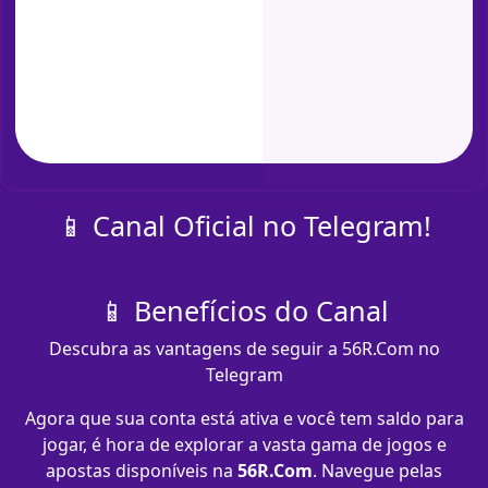
📱 Canal Oficial no Telegram!
📱 Benefícios do Canal
Descubra as vantagens de seguir a 56R.Com no
Telegram
Agora que sua conta está ativa e você tem saldo para
jogar, é hora de explorar a vasta gama de jogos e
apostas disponíveis na
56R.Com
. Navegue pelas