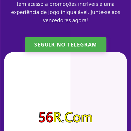
tem acesso a promoções incríveis e uma
experiência de jogo inigualável. Junte-se aos
vencedores agora!
SEGUIR NO TELEGRAM