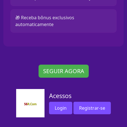
🎁 Receba bônus exclusivos
automaticamente
SEGUIR AGORA
Acessos
Login
Registrar-se