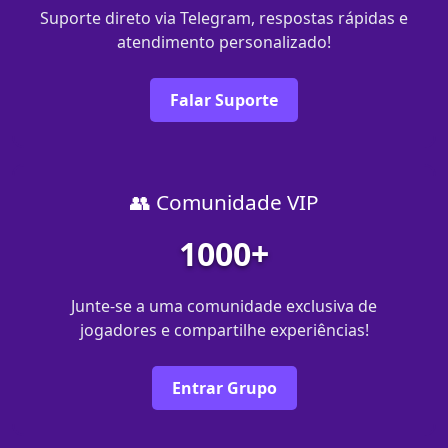
Suporte direto via Telegram, respostas rápidas e
atendimento personalizado!
Falar Suporte
👥 Comunidade VIP
1000+
Junte-se a uma comunidade exclusiva de
jogadores e compartilhe experiências!
Entrar Grupo