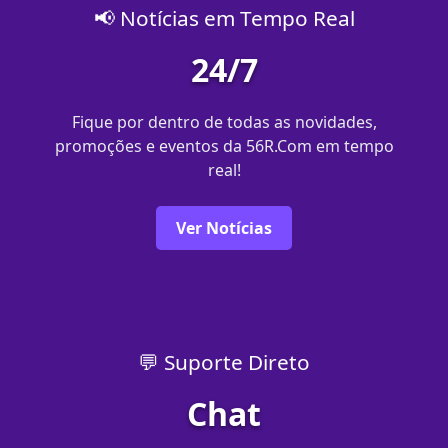
📢 Notícias em Tempo Real
24/7
Fique por dentro de todas as novidades,
promoções e eventos da 56R.Com em tempo
real!
Ver Notícias
💬 Suporte Direto
Chat