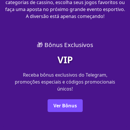
categorias de cassino, escolha seus jogos favoritos ou
faça uma aposta no próximo grande evento esportivo.
A diversão está apenas começando!
🎁 Bônus Exclusivos
VIP
Receba bônus exclusivos do Telegram,
promoções especiais e códigos promocionais
únicos!
Ver Bônus