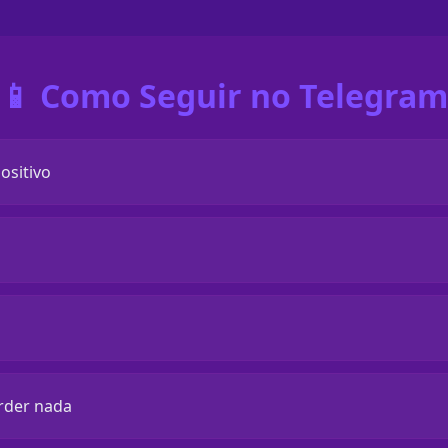
📱 Como Seguir no Telegram
ositivo
erder nada