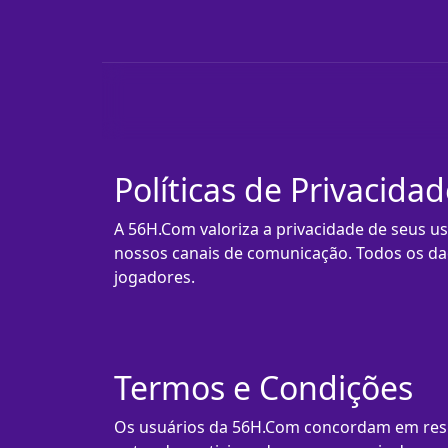
Políticas de Privacida
A 56H.Com valoriza a privacidade de seus 
nossos canais de comunicação. Todos os dad
jogadores.
Termos e Condições
Os usuários da 56H.Com concordam em respe