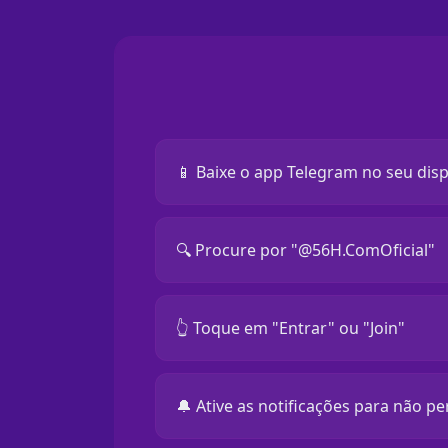
📱 Baixe o app Telegram no seu disp
🔍 Procure por "@56H.ComOficial"
👆 Toque em "Entrar" ou "Join"
🔔 Ative as notificações para não p