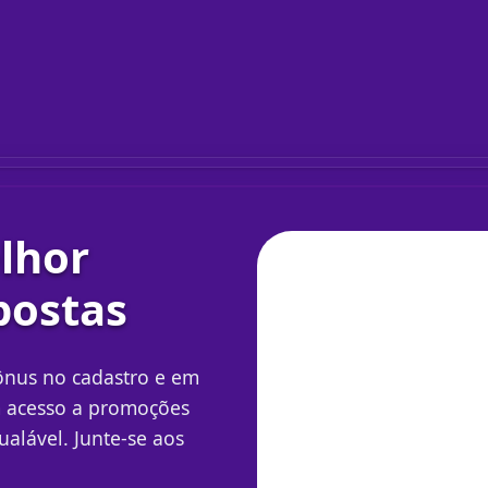
lhor
postas
ônus no cadastro e em
m acesso a promoções
ualável. Junte-se aos