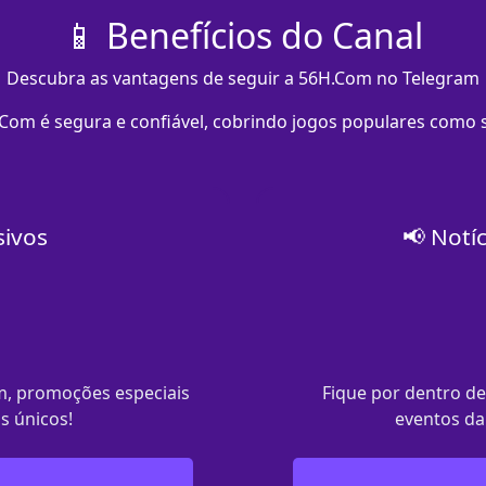
📱 Benefícios do Canal
Descubra as vantagens de seguir a 56H.Com no Telegram
Com é segura e confiável, cobrindo jogos populares como sl
sivos
📢 Notí
m, promoções especiais
Fique por dentro d
s únicos!
eventos da