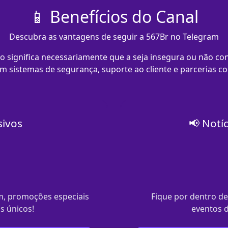
📱 Benefícios do Canal
Descubra as vantagens de seguir a 567Br no Telegram
ão significa necessariamente que a seja insegura ou não c
om sistemas de segurança, suporte ao cliente e parcerias
sivos
📢 Notí
m, promoções especiais
Fique por dentro d
s únicos!
eventos 