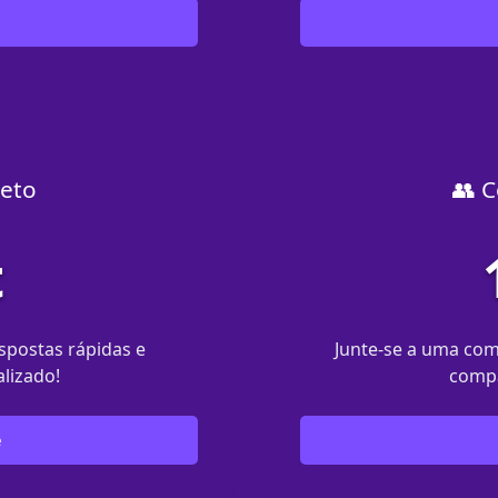
reto
👥 
t
espostas rápidas e
Junte-se a uma com
lizado!
compa
e