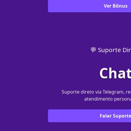
Ver Bônus
💬 Suporte Di
Cha
Suporte direto via Telegram, r
atendimento persona
Falar Suport