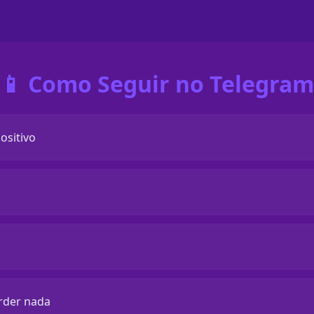
📱 Como Seguir no Telegram
ositivo
erder nada