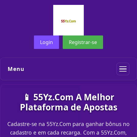
Login
Registrar-se
Menu
📱 55Yz.Com A Melhor
Plataforma de Apostas
Cadastre-se na 55Yz.Com para ganhar bônus no
cadastro e em cada recarga. Com a 55Yz.Com,