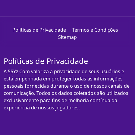
Políticas de Privacidade
Termos e Condições
Sitemap
Políticas de Privacidade
A 55Yz.Com valoriza a privacidade de seus usuários e
está empenhada em proteger todas as informações
pessoais fornecidas durante o uso de nossos canais de
comunicação. Todos os dados coletados são utilizados
exclusivamente para fins de melhoria contínua da
experiência de nossos jogadores.