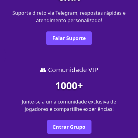
Suporte direto via Telegram, respostas rápidas e
atendimento personalizado!
Falar Suporte
👥 Comunidade VIP
1000+
Junte-se a uma comunidade exclusiva de
jogadores e compartilhe experiências!
Entrar Grupo