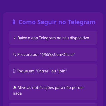
📱 Como Seguir no Telegram
📱 Baixe o app Telegram no seu dispositivo
🔍 Procure por "@55Yz.ComOficial"
👆 Toque em "Entrar" ou "Join"
🔔 Ative as notificações para não perder
nada