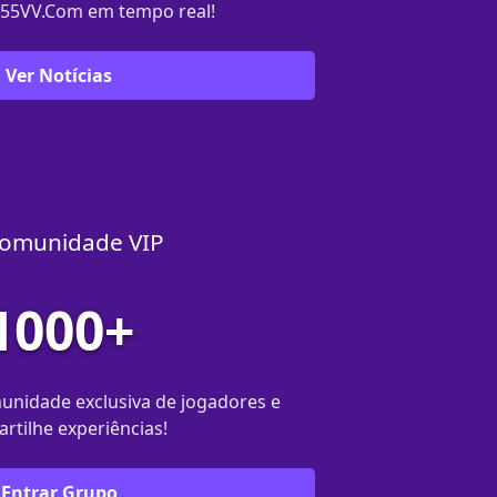
 55VV.Com em tempo real!
Ver Notícias
Comunidade VIP
1000+
unidade exclusiva de jogadores e
rtilhe experiências!
Entrar Grupo