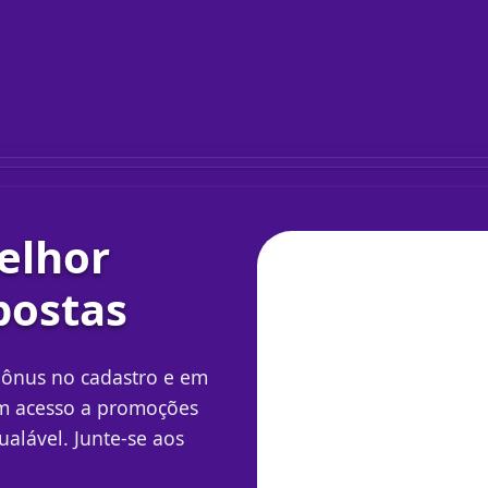
elhor
postas
bônus no cadastro e em
em acesso a promoções
ualável. Junte-se aos