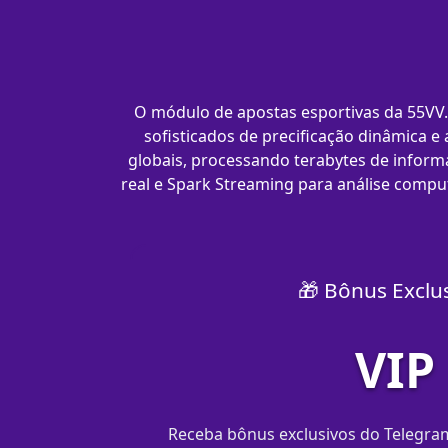
O módulo de apostas esportivas da 55V
sofisticados de precificação dinâmica e
globais, processando terabytes de informa
real e Spark Streaming para análise compu
🎁 Bônus Exclu
VIP
Receba bônus exclusivos do Telegra