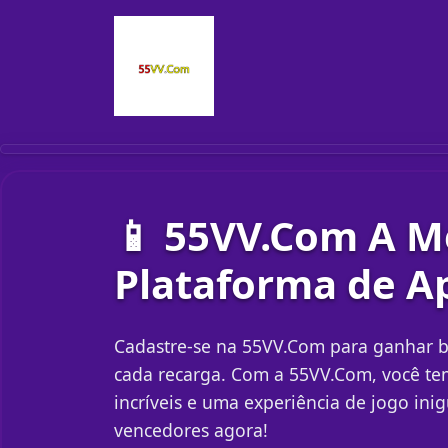
📱 55VV.Com A M
Plataforma de A
Cadastre-se na 55VV.Com para ganhar 
cada recarga. Com a 55VV.Com, você t
incríveis e uma experiência de jogo inig
vencedores agora!