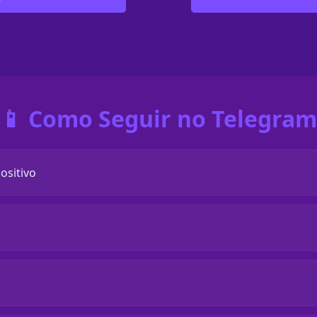
📱 Como Seguir no Telegram
ositivo