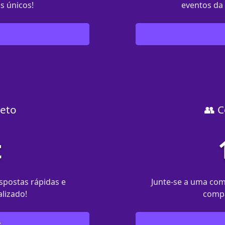
s únicos!
eventos da
reto
👥 
t
espostas rápidas e
Junte-se a uma com
lizado!
compa
e