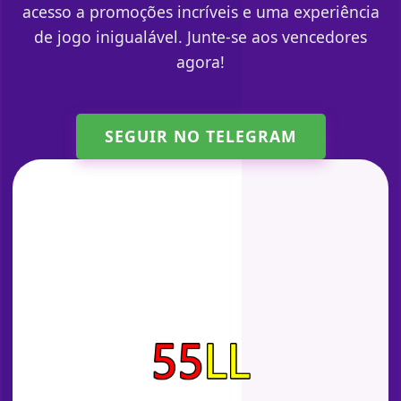
acesso a promoções incríveis e uma experiência
de jogo inigualável. Junte-se aos vencedores
agora!
SEGUIR NO TELEGRAM