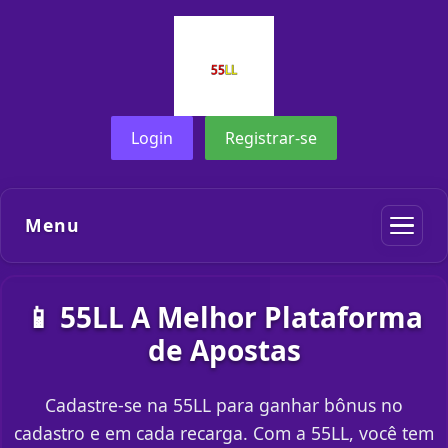
Login
Registrar-se
Menu
📱 55LL A Melhor Plataforma
de Apostas
Cadastre-se na 55LL para ganhar bônus no
cadastro e em cada recarga. Com a 55LL, você tem