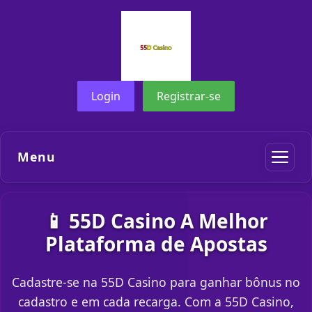
Login
Registrar-se
Menu
📱 55D Casino A Melhor
Plataforma de Apostas
Cadastre-se na 55D Casino para ganhar bônus no
cadastro e em cada recarga. Com a 55D Casino,