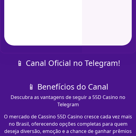
📱 Canal Oficial no Telegram!
📱 Benefícios do Canal
Descubra as vantagens de seguir a 55D Casino no
Telegram
O mercado de Cassino 55D Casino cresce cada vez mais
no Brasil, oferecendo opções completas para quem
deseja diversão, emoção e a chance de ganhar prêmios