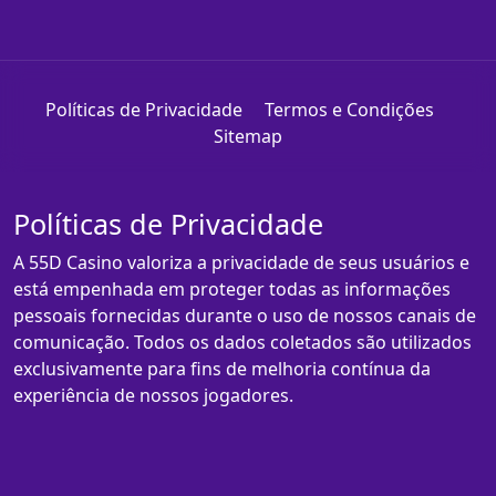
Políticas de Privacidade
Termos e Condições
Sitemap
Políticas de Privacidade
A 55D Casino valoriza a privacidade de seus usuários e
está empenhada em proteger todas as informações
pessoais fornecidas durante o uso de nossos canais de
comunicação. Todos os dados coletados são utilizados
exclusivamente para fins de melhoria contínua da
experiência de nossos jogadores.