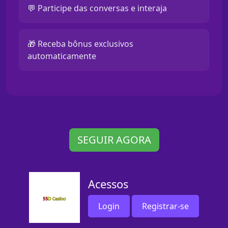
💬 Participe das conversas e interaja
🎁 Receba bônus exclusivos
automaticamente
SEGUIR AGORA
Acessos
Login
Registrar-se