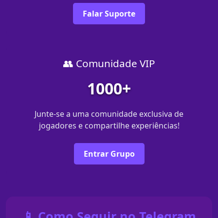
Falar Suporte
👥 Comunidade VIP
1000+
Junte-se a uma comunidade exclusiva de
jogadores e compartilhe experiências!
Entrar Grupo
📱 Como Seguir no Telegram