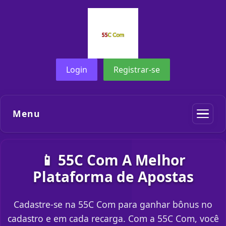
Login
Registrar-se
Menu
📱 55C Com A Melhor
Plataforma de Apostas
Cadastre-se na 55C Com para ganhar bônus no
cadastro e em cada recarga. Com a 55C Com, você