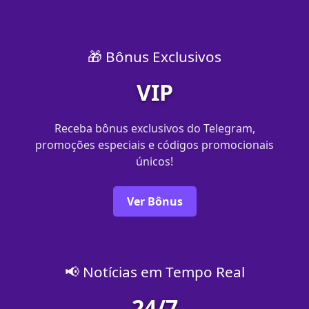
🎁 Bônus Exclusivos
VIP
Receba bônus exclusivos do Telegram,
promoções especiais e códigos promocionais
únicos!
Ver Bônus
📢 Notícias em Tempo Real
24/7