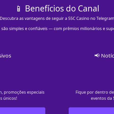
📱 Benefícios do Canal
Descubra as vantagens de seguir a 55C Casino no Telegra
l são simples e confiáveis — com prêmios milionários e sup
sivos
📢 Notí
m, promoções especiais
Fique por dentro d
s únicos!
eventos da 