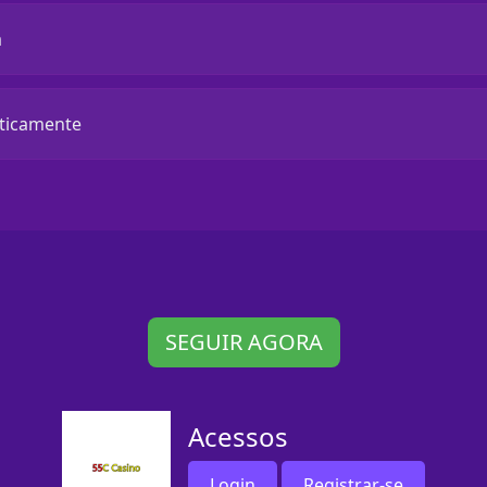
a
aticamente
SEGUIR AGORA
Acessos
Login
Registrar-se