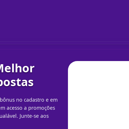
Melhor
postas
 bônus no cadastro e em
tem acesso a promoções
ualável. Junte-se aos