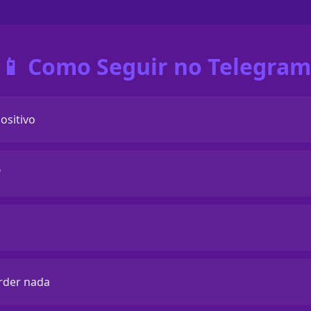
📱 Como Seguir no Telegram
ositivo
"
erder nada