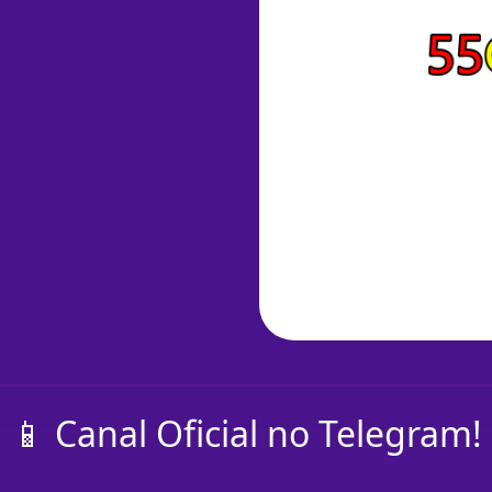
📱 Canal Oficial no Telegram!