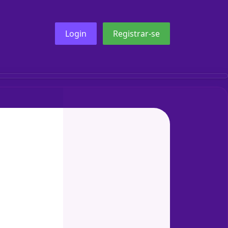
Login
Registrar-se