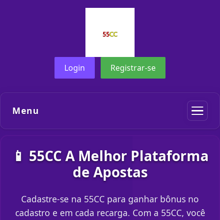
Login
Registrar-se
Menu
📱 55CC A Melhor Plataforma
de Apostas
Cadastre-se na 55CC para ganhar bônus no
cadastro e em cada recarga. Com a 55CC, você