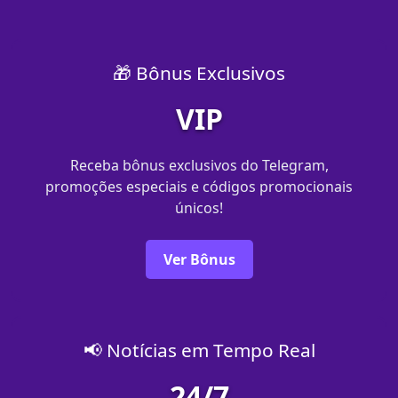
🎁 Bônus Exclusivos
VIP
Receba bônus exclusivos do Telegram,
promoções especiais e códigos promocionais
únicos!
Ver Bônus
📢 Notícias em Tempo Real
24/7