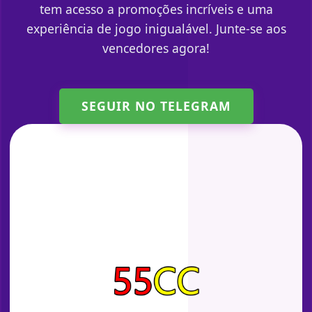
tem acesso a promoções incríveis e uma
experiência de jogo inigualável. Junte-se aos
vencedores agora!
SEGUIR NO TELEGRAM