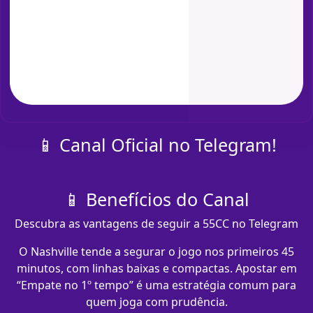
📱 Canal Oficial no Telegram!
📱 Benefícios do Canal
Descubra as vantagens de seguir a 55CC no Telegram
O Nashville tende a segurar o jogo nos primeiros 45
minutos, com linhas baixas e compactas. Apostar em
“Empate no 1º tempo” é uma estratégia comum para
quem joga com prudência.