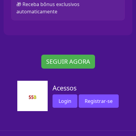
🎁 Receba bônus exclusivos
automaticamente
SEGUIR AGORA
Acessos
Login
Registrar-se