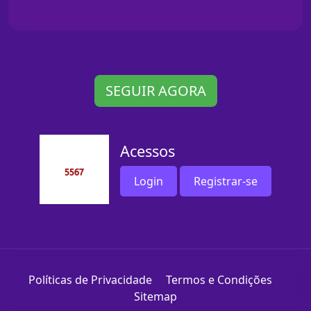
SEGUIR AGORA
Acessos
Login
Registrar-se
Políticas de Privacidade
Termos e Condições
Sitemap