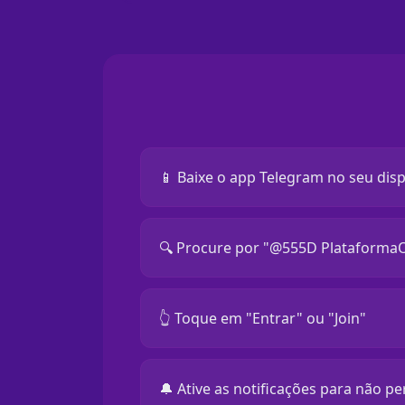
📱 Baixe o app Telegram no seu disp
🔍 Procure por "@555D PlataformaOf
👆 Toque em "Entrar" ou "Join"
🔔 Ative as notificações para não p