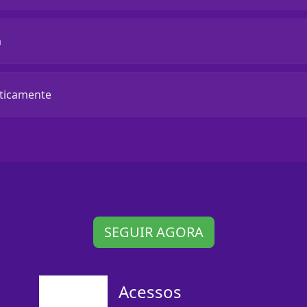
a
aticamente
SEGUIR AGORA
Acessos