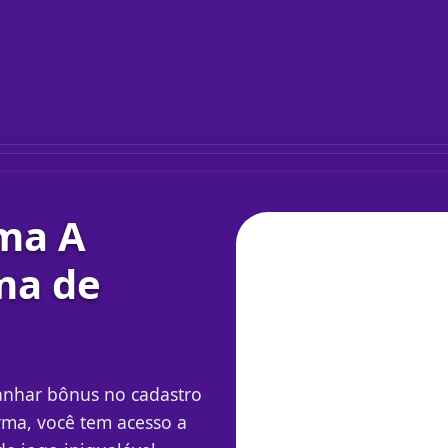
rma A
ma de
anhar bônus no cadastro
rma, você tem acesso a