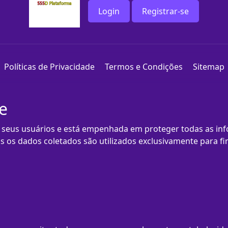
Login
Registrar-se
Políticas de Privacidade
Termos e Condições
Sitemap
de
e seus usuários e está empenhada em proteger todas as in
 os dados coletados são utilizados exclusivamente para fi