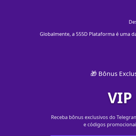
De
Globalmente, a 555D Plataforma é uma da
🎁 Bônus Exclu
VIP
Receba bônus exclusivos do Telegra
e códigos promocionai