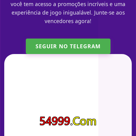
você tem acesso a promoções incríveis e uma
experiência de jogo inigualável. Junte-se aos
vencedores agora!
SEGUIR NO TELEGRAM