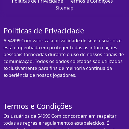
Políticas de Privacidade
Termos e Condições
Sitemap
Políticas de Privacidade
A 54999.Com valoriza a privacidade de seus usuários e
está empenhada em proteger todas as informações
pessoais fornecidas durante o uso de nossos canais de
comunicação. Todos os dados coletados são utilizados
exclusivamente para fins de melhoria contínua da
experiência de nossos jogadores.
Termos e Condições
Os usuários da 54999.Com concordam em respeitar
todas as regras e regulamentos estabelecidos. É