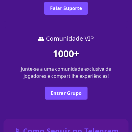
Falar Suporte
👥 Comunidade VIP
1000+
Junte-se a uma comunidade exclusiva de
jogadores e compartilhe experiências!
Entrar Grupo
📱 Como Seguir no Telegram