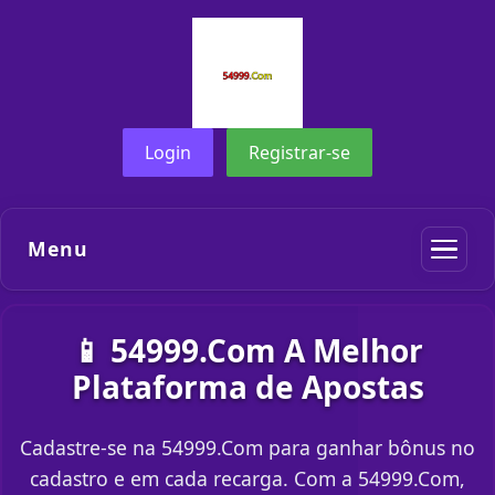
Login
Registrar-se
Menu
📱 54999.Com A Melhor
Plataforma de Apostas
Cadastre-se na 54999.Com para ganhar bônus no
cadastro e em cada recarga. Com a 54999.Com,