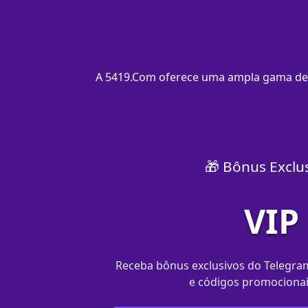
A 5419.Com oferece uma ampla gama de jo
🎁 Bônus Exclu
VIP
Receba bônus exclusivos do Telegra
e códigos promocionai