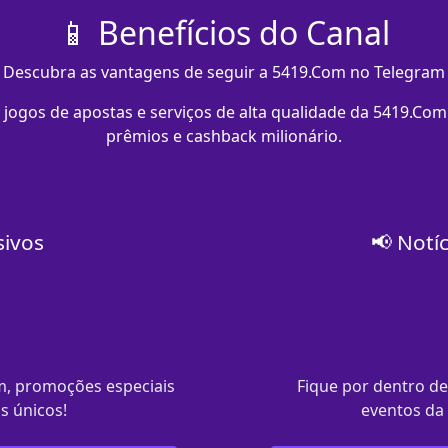
📱 Benefícios do Canal
Descubra as vantagens de seguir a 5419.Com no Telegram
gos de apostas e serviços de alta qualidade da 5419.Com Br
prêmios e cashback milionário.
sivos
📢 Notí
m, promoções especiais
Fique por dentro d
s únicos!
eventos da