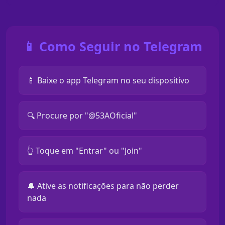
📱 Como Seguir no Telegram
📱 Baixe o app Telegram no seu dispositivo
🔍 Procure por "@53AOficial"
👆 Toque em "Entrar" ou "Join"
🔔 Ative as notificações para não perder
nada