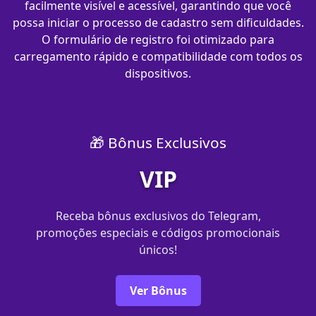
facilmente visível e acessível, garantindo que você
possa iniciar o processo de cadastro sem dificuldades.
O formulário de registro foi otimizado para
carregamento rápido e compatibilidade com todos os
dispositivos.
🎁 Bônus Exclusivos
VIP
Receba bônus exclusivos do Telegram,
promoções especiais e códigos promocionais
únicos!
Ver Bônus