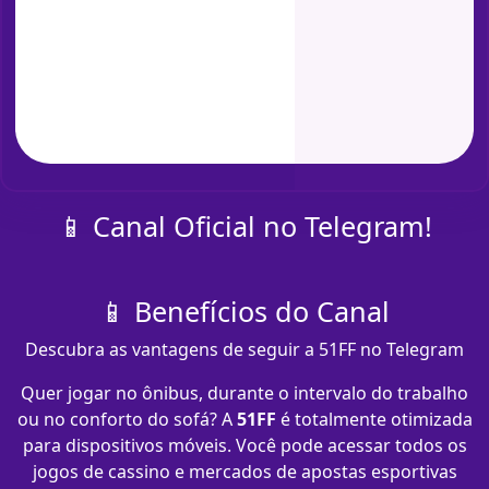
📱 Canal Oficial no Telegram!
📱 Benefícios do Canal
Descubra as vantagens de seguir a 51FF no Telegram
Quer jogar no ônibus, durante o intervalo do trabalho
ou no conforto do sofá? A
51FF
é totalmente otimizada
para dispositivos móveis. Você pode acessar todos os
jogos de cassino e mercados de apostas esportivas