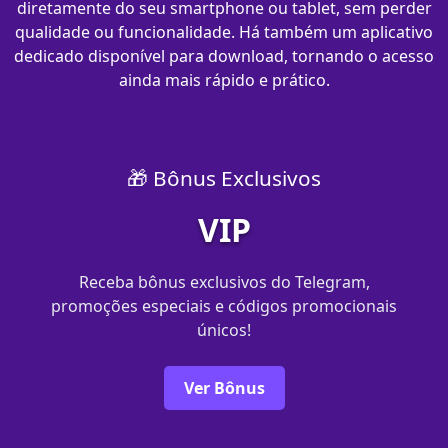
diretamente do seu smartphone ou tablet, sem perder
qualidade ou funcionalidade. Há também um aplicativo
dedicado disponível para download, tornando o acesso
ainda mais rápido e prático.
🎁 Bônus Exclusivos
VIP
Receba bônus exclusivos do Telegram,
promoções especiais e códigos promocionais
únicos!
Ver Bônus