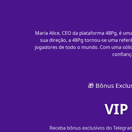
Maria Alice, CEO da plataforma 48Pg, é uma
sua direção, a 48Pg tornou-se uma refer
jogadores de todo o mundo. Com uma sólida
confianç
🎁 Bônus Exclu
VIP
Receba bônus exclusivos do Telegra