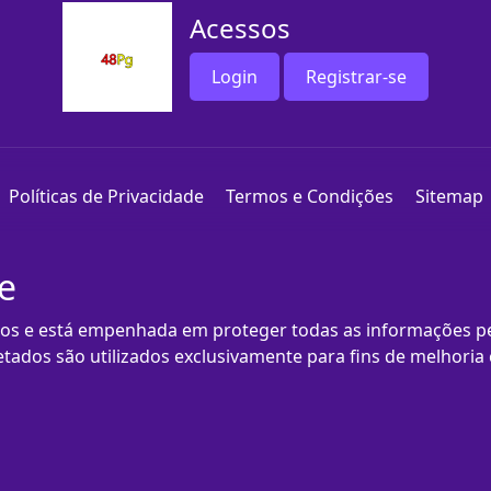
Acessos
Login
Registrar-se
Políticas de Privacidade
Termos e Condições
Sitemap
de
rios e está empenhada em proteger todas as informações p
tados são utilizados exclusivamente para fins de melhoria