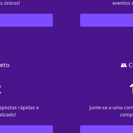
s únicos!
eventos 
reto
👥 
t
espostas rápidas e
Junte-se a uma com
lizado!
compa
e