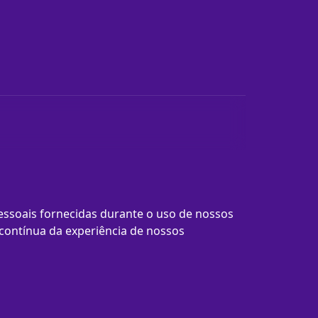
essoais fornecidas durante o uso de nossos
 contínua da experiência de nossos