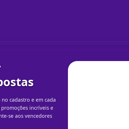
r
postas
 no cadastro e em cada
 promoções incríveis e
unte-se aos vencedores