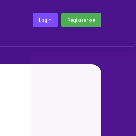
Login
Registrar-se