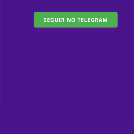
SEGUIR NO TELEGRAM