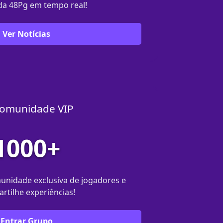
da 48Pg em tempo real!
Ver Notícias
Comunidade VIP
1000+
unidade exclusiva de jogadores e
rtilhe experiências!
Entrar Grupo