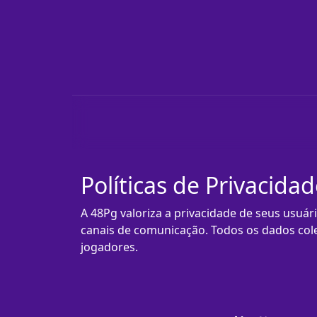
Políticas de Privacida
A 48Pg valoriza a privacidade de seus usuá
canais de comunicação. Todos os dados cole
jogadores.