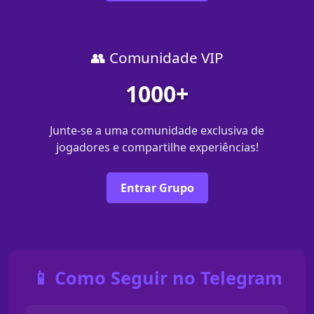
👥 Comunidade VIP
1000+
Junte-se a uma comunidade exclusiva de
jogadores e compartilhe experiências!
Entrar Grupo
📱 Como Seguir no Telegram