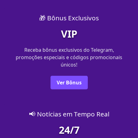
🎁 Bônus Exclusivos
VIP
Receba bônus exclusivos do Telegram,
promoções especiais e códigos promocionais
únicos!
Ver Bônus
📢 Notícias em Tempo Real
24/7