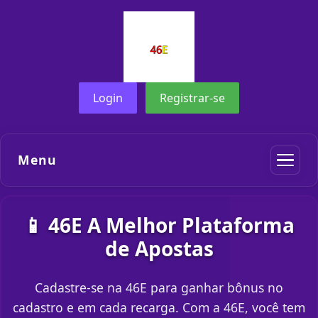
Login
Registrar-se
Menu
📱 46E A Melhor Plataforma
de Apostas
Cadastre-se na 46E para ganhar bônus no
cadastro e em cada recarga. Com a 46E, você tem