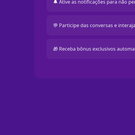
🔔 Ative as notificações para não p
💬 Participe das conversas e interaj
🎁 Receba bônus exclusivos autom