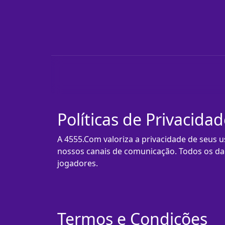
Políticas de Privacida
A 4555.Com valoriza a privacidade de seus 
nossos canais de comunicação. Todos os dad
jogadores.
Termos e Condições