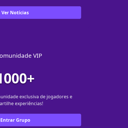
Ver Notícias
Comunidade VIP
1000+
unidade exclusiva de jogadores e
rtilhe experiências!
Entrar Grupo