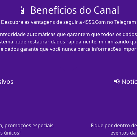
📱 Benefícios do Canal
Descubra as vantagens de seguir a 4555.Com no Telegram
e integridade automáticas que garantem que todos os dado
istema pode restaurar dados rapidamente, minimizando qua
de dados garante que você nunca perca informações importa
sivos
📢 Notí
m, promoções especiais
Fique por dentro d
s únicos!
eventos da