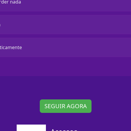
erder nada
a
aticamente
SEGUIR AGORA