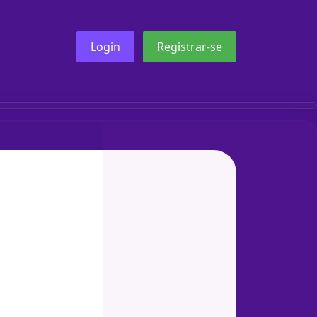
Login
Registrar-se