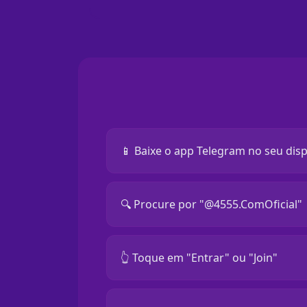
📱 Baixe o app Telegram no seu disp
🔍 Procure por "@4555.ComOficial"
👆 Toque em "Entrar" ou "Join"