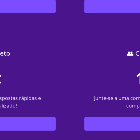
reto
👥 
t
espostas rápidas e
Junte-se a uma com
lizado!
compa
e