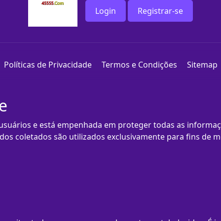
Login
Registrar-se
Políticas de Privacidade
Termos e Condições
Sitemap
de
s usuários e está empenhada em proteger todas as informaç
os coletados são utilizados exclusivamente para fins de m