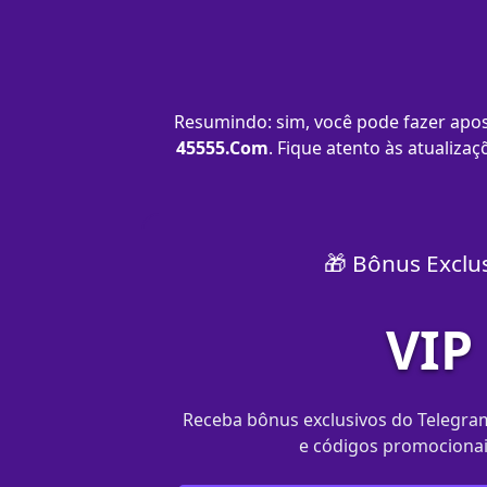
Resumindo: sim, você pode fazer apos
45555.Com
. Fique atento às atualiza
🎁 Bônus Exclu
VIP
Receba bônus exclusivos do Telegra
e códigos promocionai