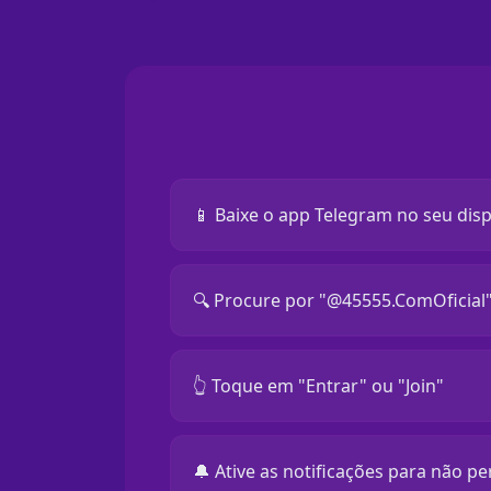
📱 Baixe o app Telegram no seu disp
🔍 Procure por "@45555.ComOficial
👆 Toque em "Entrar" ou "Join"
🔔 Ative as notificações para não p