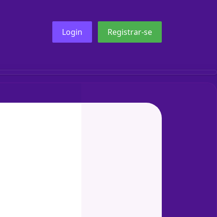
Login
Registrar-se