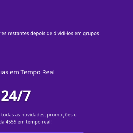
es restantes depois de dividi-los em grupos
cias em Tempo Real
24/7
e todas as novidades, promoções e
da 4555 em tempo real!