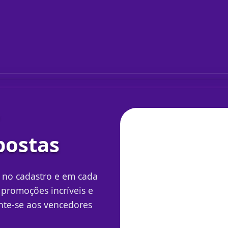
postas
 no cadastro e em cada
 promoções incríveis e
unte-se aos vencedores