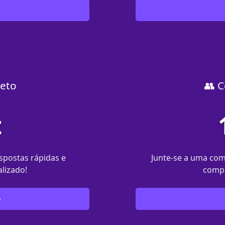
reto
👥 
t
espostas rápidas e
Junte-se a uma com
lizado!
compa
e