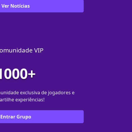
Ver Notícias
Comunidade VIP
1000+
unidade exclusiva de jogadores e
rtilhe experiências!
Entrar Grupo