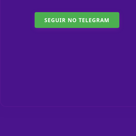
SEGUIR NO TELEGRAM