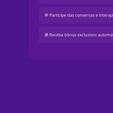
💬 Participe das conversas e interaj
🎁 Receba bônus exclusivos autom