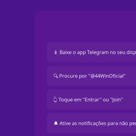
📱 Baixe o app Telegram no seu disp
🔍 Procure por "@44WinOficial"
👆 Toque em "Entrar" ou "Join"
🔔 Ative as notificações para não p