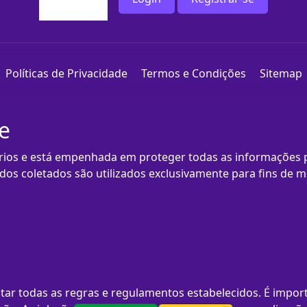
Políticas de Privacidade
Termos e Condições
Sitemap
de
ários e está empenhada em proteger todas as informações 
os coletados são utilizados exclusivamente para fins de m
r todas as regras e regulamentos estabelecidos. É import