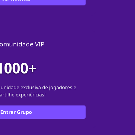
Comunidade VIP
1000+
unidade exclusiva de jogadores e
rtilhe experiências!
Entrar Grupo