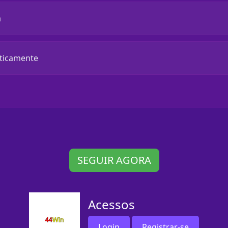
a
aticamente
SEGUIR AGORA
Acessos
Login
Registrar-se