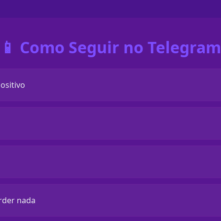
📱 Como Seguir no Telegram
ositivo
erder nada