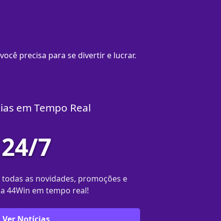
ê precisa para se divertir e lucrar.
cias em Tempo Real
24/7
e todas as novidades, promoções e
a 44Win em tempo real!
Ver Notícias