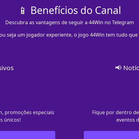
📱 Benefícios do Canal
Descubra as vantagens de seguir a 44Win no Telegram
 seja um jogador experiente, o jogo 44Win tem tudo que voc
sivos
📢 Notí
m, promoções especiais
Fique por dentro d
s únicos!
eventos d