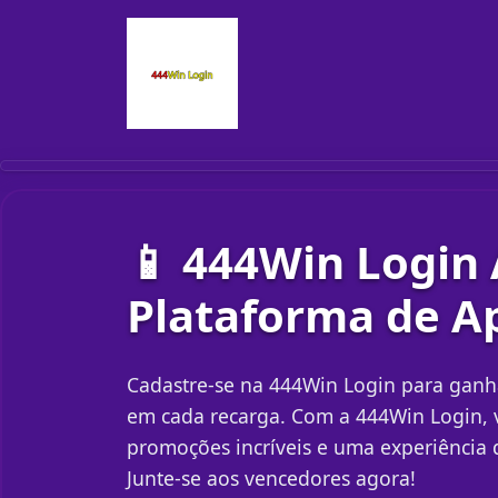
📱 444Win Login
Plataforma de A
Cadastre-se na 444Win Login para ganh
em cada recarga. Com a 444Win Login, 
promoções incríveis e uma experiência d
Junte-se aos vencedores agora!