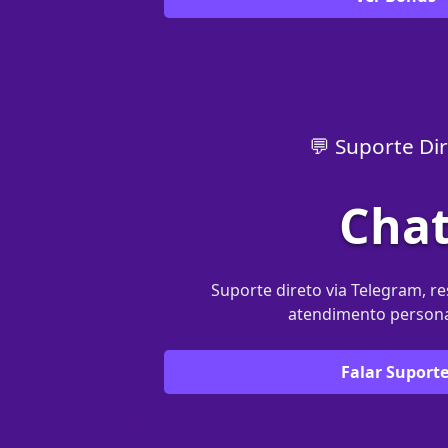
💬 Suporte Di
Cha
Suporte direto via Telegram, r
atendimento persona
Falar Suport