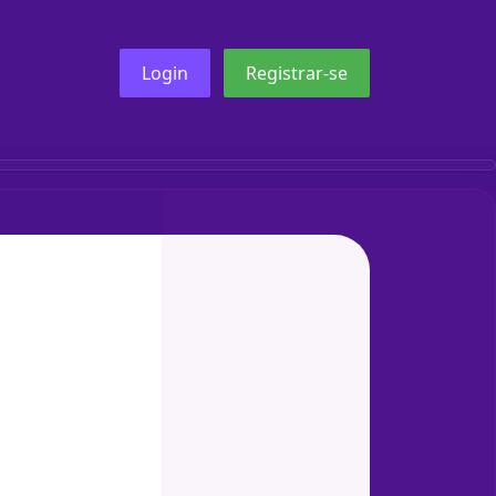
Login
Registrar-se