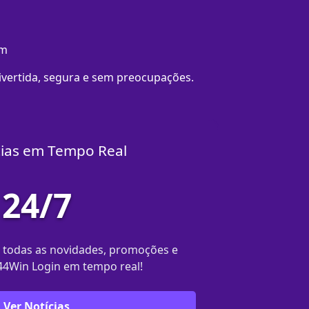
am
vertida, segura e sem preocupações.
cias em Tempo Real
24/7
e todas as novidades, promoções e
44Win Login em tempo real!
Ver Notícias