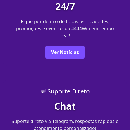
24/7
Fique por dentro de todas as novidades,
promoções e eventos da 4444Win em tempo
real!
Ver Notícias
💬 Suporte Direto
Chat
Suporte direto via Telegram, respostas rápidas e
atendimento personalizado!