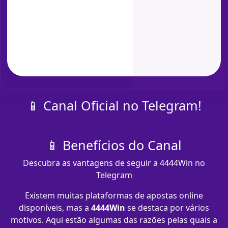
📱 Canal Oficial no Telegram!
📱 Benefícios do Canal
Descubra as vantagens de seguir a 4444Win no
Telegram
Existem muitas plataformas de apostas online
disponíveis, mas a
4444Win
se destaca por vários
motivos. Aqui estão algumas das razões pelas quais a