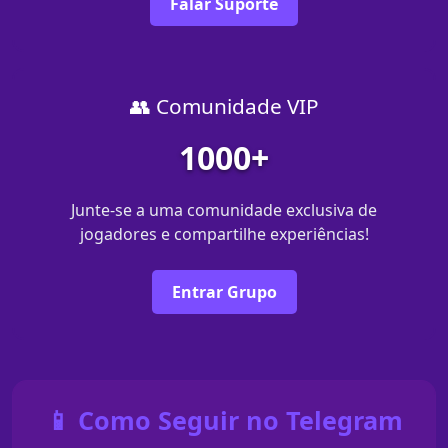
Falar Suporte
👥 Comunidade VIP
1000+
Junte-se a uma comunidade exclusiva de
jogadores e compartilhe experiências!
Entrar Grupo
📱 Como Seguir no Telegram