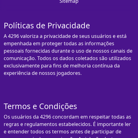
Sitemap
Políticas de Privacidade
A 4296 valoriza a privacidade de seus usuários e está
empenhada em proteger todas as informações
pessoais fornecidas durante o uso de nossos canais de
comunicação. Todos os dados coletados são utilizados
exclusivamente para fins de melhoria contínua da
experiência de nossos jogadores.
Termos e Condições
Os usuários da 4296 concordam em respeitar todas as
regras e regulamentos estabelecidos. É importante ler
e entender todos os termos antes de participar de