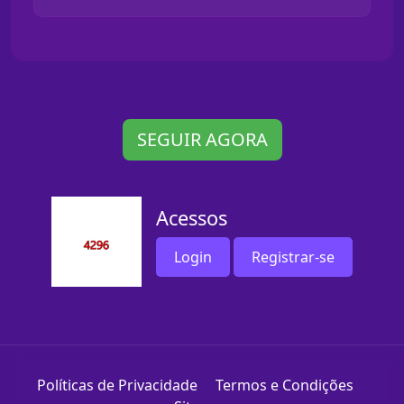
SEGUIR AGORA
Acessos
Login
Registrar-se
Políticas de Privacidade
Termos e Condições