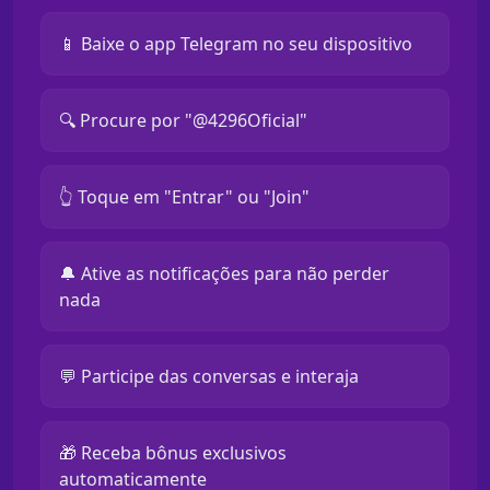
📱 Baixe o app Telegram no seu dispositivo
🔍 Procure por "@4296Oficial"
👆 Toque em "Entrar" ou "Join"
🔔 Ative as notificações para não perder
nada
💬 Participe das conversas e interaja
🎁 Receba bônus exclusivos
automaticamente