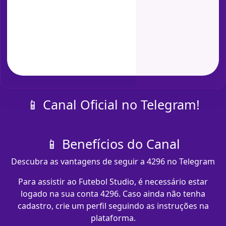
📱 Canal Oficial no Telegram!
📱 Benefícios do Canal
Descubra as vantagens de seguir a 4296 no Telegram
Para assistir ao Futebol Studio, é necessário estar
logado na sua conta 4296. Caso ainda não tenha
cadastro, crie um perfil seguindo as instruções na
plataforma.