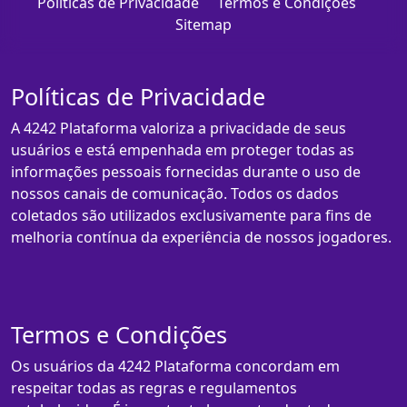
Políticas de Privacidade
Termos e Condições
Sitemap
Políticas de Privacidade
A 4242 Plataforma valoriza a privacidade de seus
usuários e está empenhada em proteger todas as
informações pessoais fornecidas durante o uso de
nossos canais de comunicação. Todos os dados
coletados são utilizados exclusivamente para fins de
melhoria contínua da experiência de nossos jogadores.
Termos e Condições
Os usuários da 4242 Plataforma concordam em
respeitar todas as regras e regulamentos