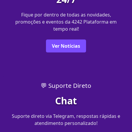
Fique por dentro de todas as novidades,
promoções e eventos da 4242 Plataforma em
tempo real!
Ver Notícias
💬 Suporte Direto
Chat
Suporte direto via Telegram, respostas rápidas e
atendimento personalizado!