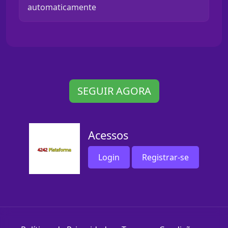
automaticamente
SEGUIR AGORA
Acessos
Login
Registrar-se