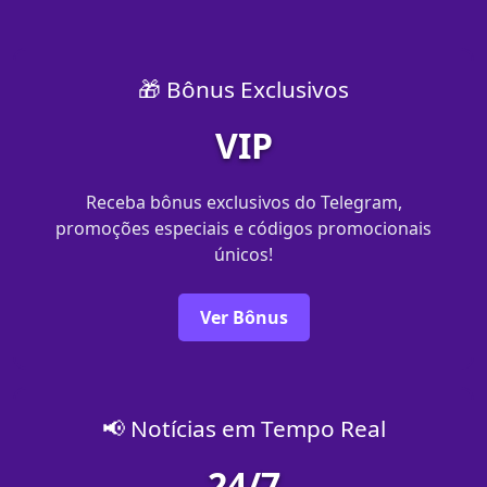
🎁 Bônus Exclusivos
VIP
Receba bônus exclusivos do Telegram,
promoções especiais e códigos promocionais
únicos!
Ver Bônus
📢 Notícias em Tempo Real
24/7