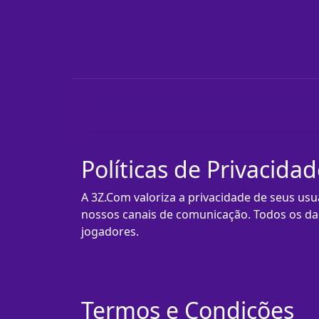
Políticas de Privacida
A 3Z.Com valoriza a privacidade de seus us
nossos canais de comunicação. Todos os dad
jogadores.
Termos e Condições