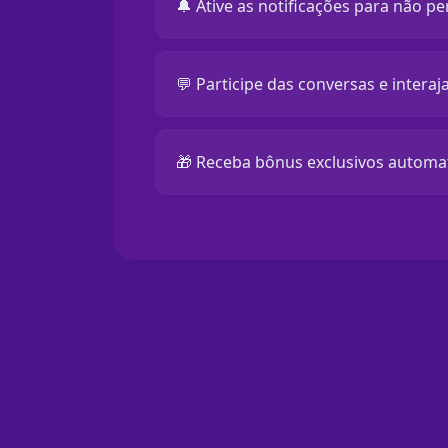
🔔 Ative as notificações para não p
💬 Participe das conversas e interaj
🎁 Receba bônus exclusivos autom