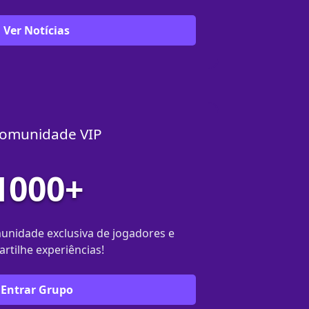
Ver Notícias
Comunidade VIP
1000+
unidade exclusiva de jogadores e
rtilhe experiências!
Entrar Grupo