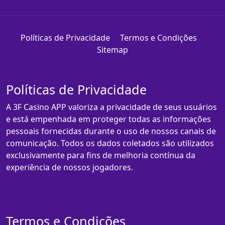
Políticas de Privacidade
Termos e Condições
Sitemap
Políticas de Privacidade
A 3F Casino APP valoriza a privacidade de seus usuários
e está empenhada em proteger todas as informações
pessoais fornecidas durante o uso de nossos canais de
comunicação. Todos os dados coletados são utilizados
exclusivamente para fins de melhoria contínua da
experiência de nossos jogadores.
Termos e Condições