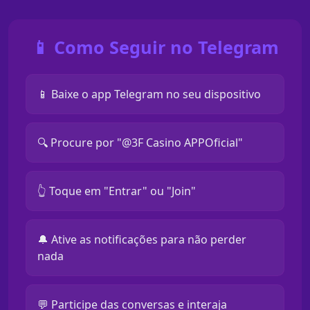
📱 Como Seguir no Telegram
📱 Baixe o app Telegram no seu dispositivo
🔍 Procure por "@3F Casino APPOficial"
👆 Toque em "Entrar" ou "Join"
🔔 Ative as notificações para não perder
nada
💬 Participe das conversas e interaja