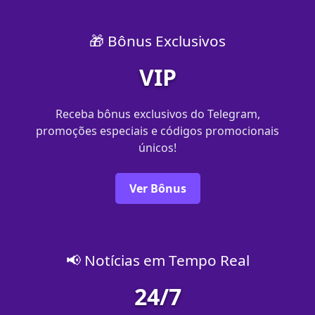
🎁 Bônus Exclusivos
VIP
Receba bônus exclusivos do Telegram,
promoções especiais e códigos promocionais
únicos!
Ver Bônus
📢 Notícias em Tempo Real
24/7