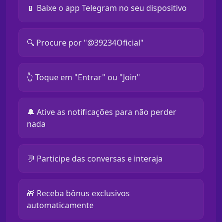
📱 Baixe o app Telegram no seu dispositivo
🔍 Procure por "@39234Oficial"
👆 Toque em "Entrar" ou "Join"
🔔 Ative as notificações para não perder
nada
💬 Participe das conversas e interaja
🎁 Receba bônus exclusivos
automaticamente