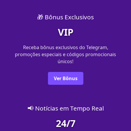
🎁 Bônus Exclusivos
VIP
Receba bônus exclusivos do Telegram,
promoções especiais e códigos promocionais
únicos!
Ver Bônus
📢 Notícias em Tempo Real
24/7