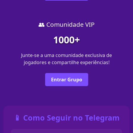
👥 Comunidade VIP
1000+
Junte-se a uma comunidade exclusiva de
jogadores e compartilhe experiências!
Entrar Grupo
📱 Como Seguir no Telegram