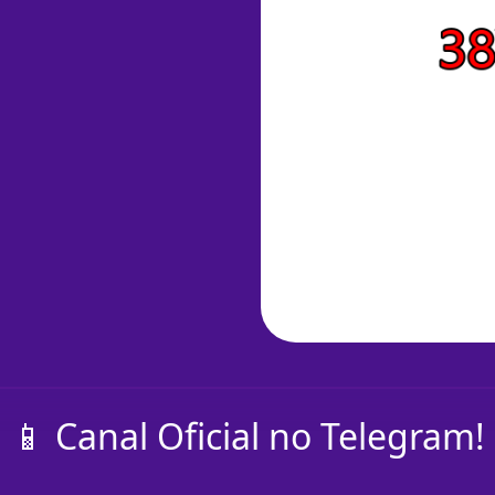
📱 Canal Oficial no Telegram!