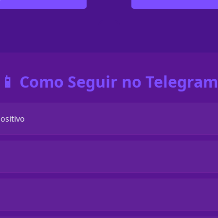
📱 Como Seguir no Telegram
ositivo