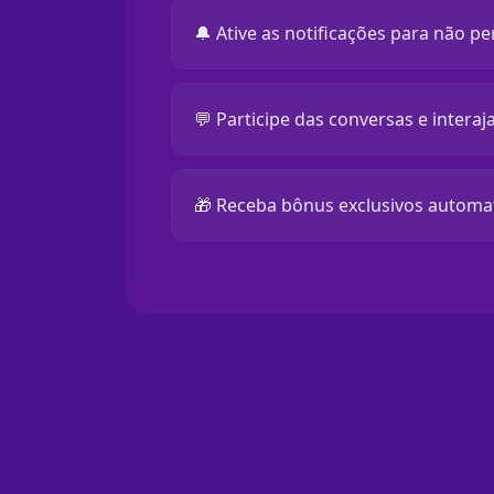
🔔 Ative as notificações para não p
💬 Participe das conversas e interaj
🎁 Receba bônus exclusivos autom