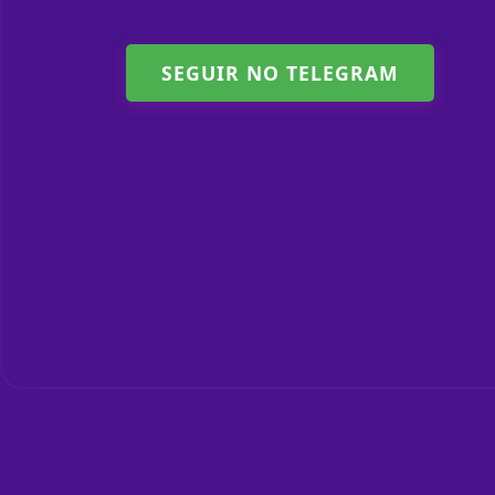
SEGUIR NO TELEGRAM