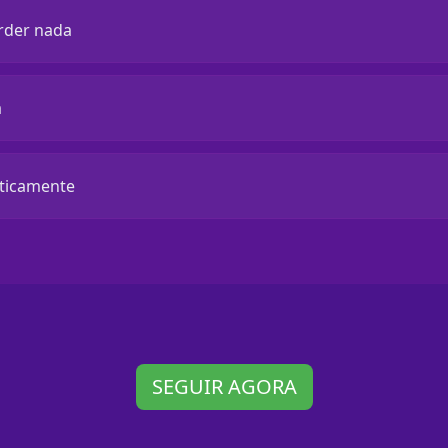
erder nada
a
aticamente
SEGUIR AGORA