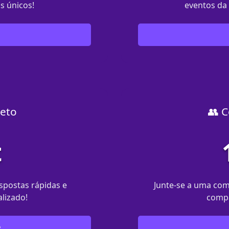
s únicos!
eventos da
reto
👥 
t
espostas rápidas e
Junte-se a uma com
lizado!
compa
e