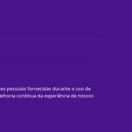
es pessoais fornecidas durante o uso de
elhoria contínua da experiência de nossos