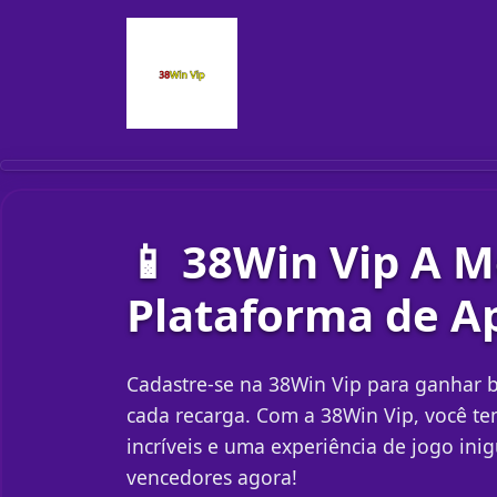
📱 38Win Vip A M
Plataforma de A
Cadastre-se na 38Win Vip para ganhar 
cada recarga. Com a 38Win Vip, você t
incríveis e uma experiência de jogo inig
vencedores agora!