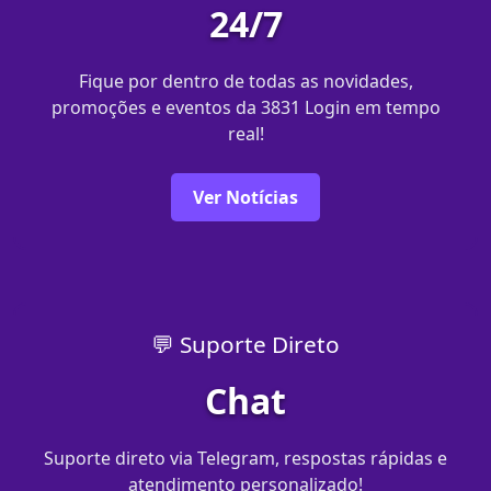
24/7
Fique por dentro de todas as novidades,
promoções e eventos da 3831 Login em tempo
real!
Ver Notícias
💬 Suporte Direto
Chat
Suporte direto via Telegram, respostas rápidas e
atendimento personalizado!