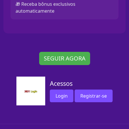
🎁 Receba bônus exclusivos
automaticamente
SEGUIR AGORA
Acessos
Login
Registrar-se