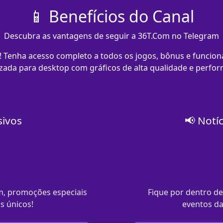
📱 Benefícios do Canal
Descubra as vantagens de seguir a 36T.Com no Telegram
PC! Tenha acesso completo a todos os jogos, bônus e funci
izada para desktop com gráficos de alta qualidade e perfor
sivos
📢 Notí
m, promoções especiais
Fique por dentro d
s únicos!
eventos da