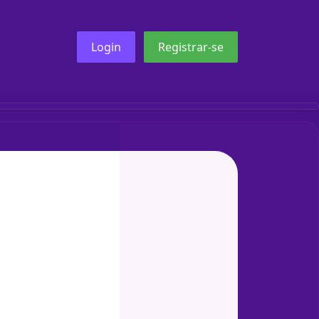
Login
Registrar-se