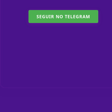
SEGUIR NO TELEGRAM