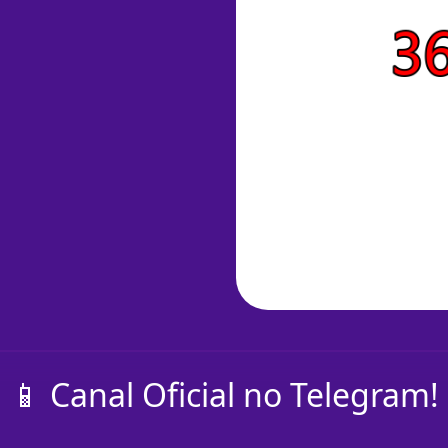
📱 Canal Oficial no Telegram!