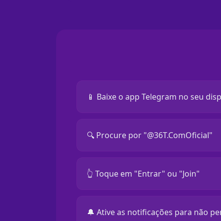
📱 Baixe o app Telegram no seu disp
🔍 Procure por "@36T.ComOficial"
👆 Toque em "Entrar" ou "Join"
🔔 Ative as notificações para não p