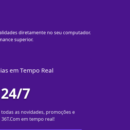
onalidades diretamente no seu computador.
mance superior.
cias em Tempo Real
24/7
e todas as novidades, promoções e
 36T.Com em tempo real!