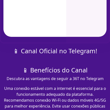
📱 Canal Oficial no Telegram!
📱 Benefícios do Canal
Descubra as vantagens de seguir a 36T no Telegram
Uma conexão estável com a internet é essencial para o
funcionamento adequado da plataforma.
Recomendamos conexão Wi-Fi ou dados móveis 4G/5G
para melhor experiência. Evite usar conexões públicas