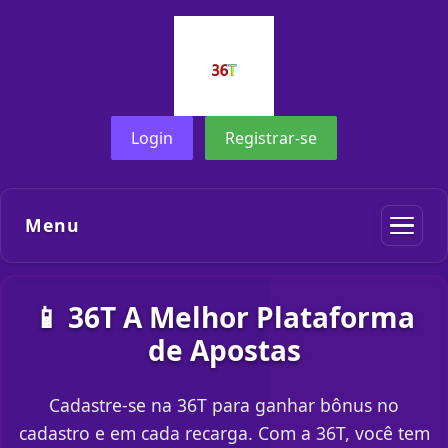
Login
Registrar-se
Menu
📱 36T A Melhor Plataforma
de Apostas
Cadastre-se na 36T para ganhar bônus no
cadastro e em cada recarga. Com a 36T, você tem