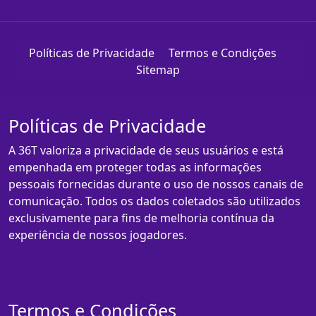
Políticas de Privacidade
Termos e Condições
Sitemap
Políticas de Privacidade
A 36T valoriza a privacidade de seus usuários e está
empenhada em proteger todas as informações
pessoais fornecidas durante o uso de nossos canais de
comunicação. Todos os dados coletados são utilizados
exclusivamente para fins de melhoria contínua da
experiência de nossos jogadores.
Termos e Condições