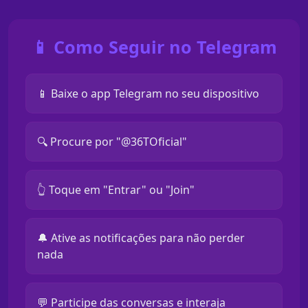
📱 Como Seguir no Telegram
📱 Baixe o app Telegram no seu dispositivo
🔍 Procure por "@36TOficial"
👆 Toque em "Entrar" ou "Join"
🔔 Ative as notificações para não perder
nada
💬 Participe das conversas e interaja