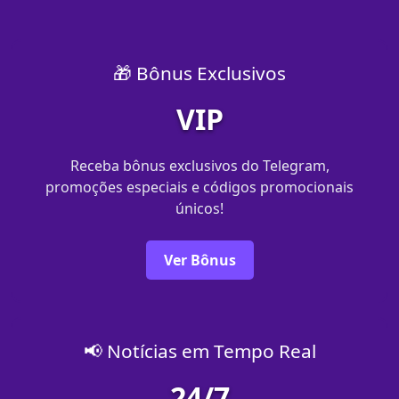
🎁 Bônus Exclusivos
VIP
Receba bônus exclusivos do Telegram,
promoções especiais e códigos promocionais
únicos!
Ver Bônus
📢 Notícias em Tempo Real
24/7