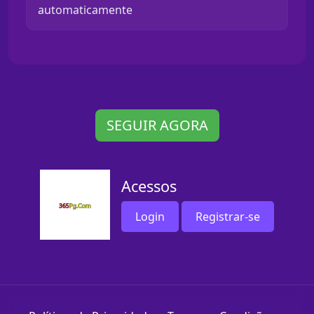
automaticamente
SEGUIR AGORA
Acessos
Login
Registrar-se