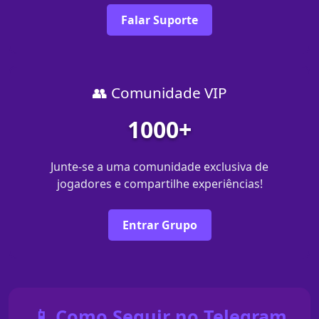
Falar Suporte
👥 Comunidade VIP
1000+
Junte-se a uma comunidade exclusiva de
jogadores e compartilhe experiências!
Entrar Grupo
📱 Como Seguir no Telegram