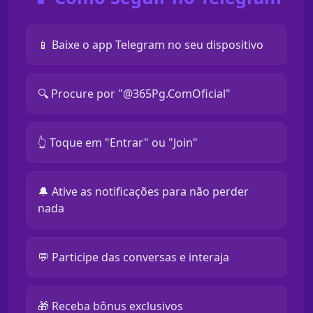
📱 Baixe o app Telegram no seu dispositivo
🔍 Procure por "@365Pg.ComOficial"
👆 Toque em "Entrar" ou "Join"
🔔 Ative as notificações para não perder
nada
💬 Participe das conversas e interaja
🎁 Receba bônus exclusivos