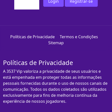
Login
Registrar-se
Políticas de Privacidade
Termos e Condições
Sitemap
Políticas de Privacidade
A 3537 Vip valoriza a privacidade de seus usuários e
está empenhada em proteger todas as informações
pessoais fornecidas durante o uso de nossos canais de
comunicação. Todos os dados coletados são utilizados
exclusivamente para fins de melhoria contínua da
experiência de nossos jogadores.