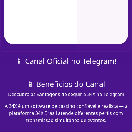
📱 Canal Oficial no Telegram!
📱 Benefícios do Canal
Descubra as vantagens de seguir a 34X no Telegram
A 34X é um software de cassino confiável e realista — a
plataforma 34X Brasil atende diferentes perfis com
transmissão simultânea de eventos.