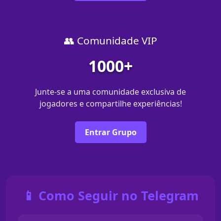
👥 Comunidade VIP
1000+
Junte-se a uma comunidade exclusiva de
jogadores e compartilhe experiências!
Entrar Grupo
📱 Como Seguir no Telegram