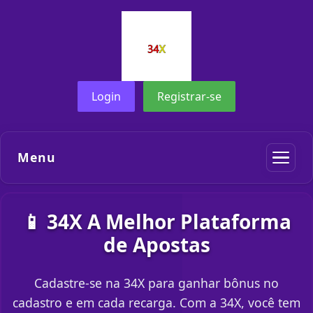
Login
Registrar-se
Menu
📱 34X A Melhor Plataforma
de Apostas
Cadastre-se na 34X para ganhar bônus no
cadastro e em cada recarga. Com a 34X, você tem