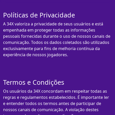
Políticas de Privacidade
A 34X valoriza a privacidade de seus usuários e está
empenhada em proteger todas as informações
pessoais fornecidas durante o uso de nossos canais de
comunicação. Todos os dados coletados são utilizados
exclusivamente para fins de melhoria contínua da
experiência de nossos jogadores.
Termos e Condições
Os usuários da 34X concordam em respeitar todas as
regras e regulamentos estabelecidos. É importante ler
e entender todos os termos antes de participar de
nossos canais de comunicação. A violação destes