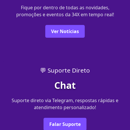
Fique por dentro de todas as novidades,
promoções e eventos da 34X em tempo real!
Ver Notícias
💬 Suporte Direto
Chat
Suporte direto via Telegram, respostas rápidas e
atendimento personalizado!
Falar Suporte