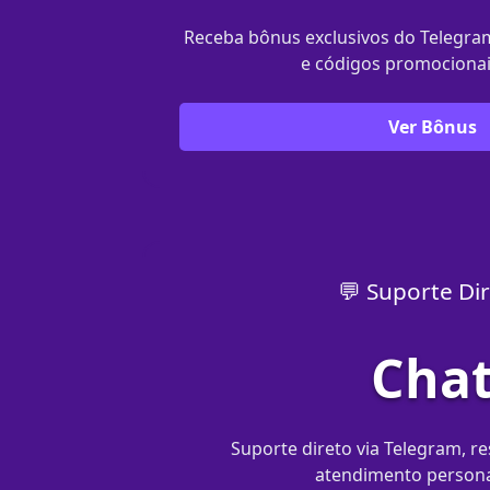
Receba bônus exclusivos do Telegra
e códigos promocionai
Ver Bônus
💬 Suporte Di
Cha
Suporte direto via Telegram, r
atendimento persona