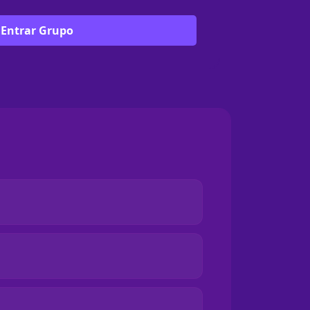
Entrar Grupo