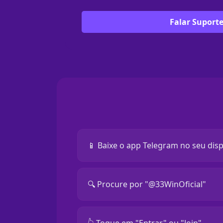
Falar Suport
📱 Baixe o app Telegram no seu disp
🔍 Procure por "@33WinOficial"