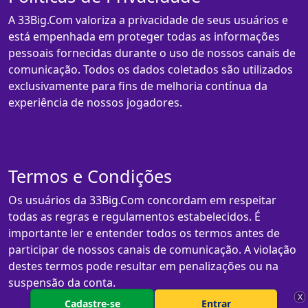
A 33Big.Com valoriza a privacidade de seus usuários e
está empenhada em proteger todas as informações
pessoais fornecidas durante o uso de nossos canais de
comunicação. Todos os dados coletados são utilizados
exclusivamente para fins de melhoria contínua da
experiência de nossos jogadores.
Termos e Condições
Os usuários da 33Big.Com concordam em respeitar
todas as regras e regulamentos estabelecidos. É
importante ler e entender todos os termos antes de
participar de nossos canais de comunicação. A violação
destes termos pode resultar em penalizações ou na
suspensão da conta.
X
Cadastre-se
Entrar