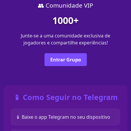
👥 Comunidade VIP
1000+
Junte-se a uma comunidade exclusiva de
jogadores e compartilhe experiências!
Entrar Grupo
📱 Como Seguir no Telegram
📱 Baixe o app Telegram no seu dispositivo