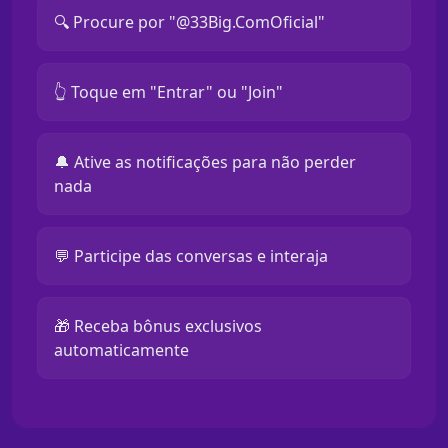
🔍 Procure por "@33Big.ComOficial"
👆 Toque em "Entrar" ou "Join"
🔔 Ative as notificações para não perder
nada
💬 Participe das conversas e interaja
🎁 Receba bônus exclusivos
automaticamente