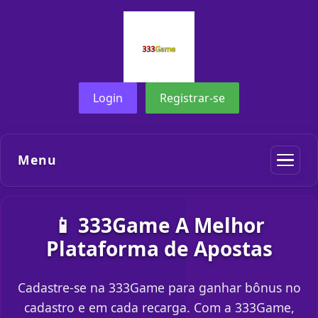
Login
Registrar-se
Menu
📱 333Game A Melhor
Plataforma de Apostas
Cadastre-se na 333Game para ganhar bônus no
cadastro e em cada recarga. Com a 333Game,