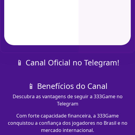
📱 Canal Oficial no Telegram!
📱 Benefícios do Canal
Descubra as vantagens de seguir a 333Game no
Telegram
Com forte capacidade financeira, a 333Game
conquistou a confiança dos jogadores no Brasil e no
mercado internacional.