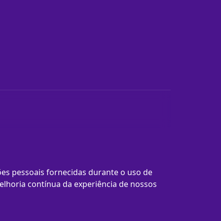
es pessoais fornecidas durante o uso de
elhoria contínua da experiência de nossos