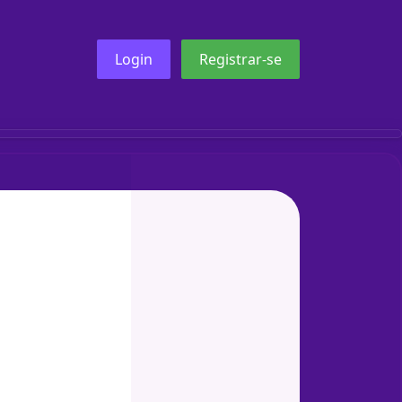
Login
Registrar-se