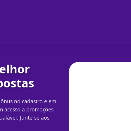
elhor
postas
bônus no cadastro e em
em acesso a promoções
ualável. Junte-se aos