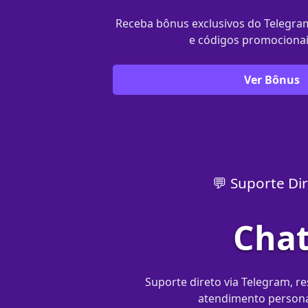
Receba bônus exclusivos do Telegra
e códigos promocionai
Ver Bônus
💬 Suporte Di
Cha
Suporte direto via Telegram, r
atendimento persona